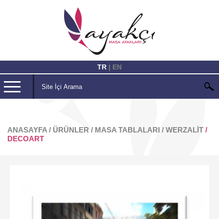
TR
| EN
ANASAYFA
/ ÜRÜNLER
/ MASA TABLALARI
/ WERZALIT
/
DECOART