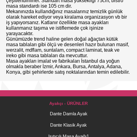
çeşitlendirilirler. Standart masa yüksekliği 75cm, bistro
masa standardı ise 105 cm dir.
Mekanınızda kullandığınız masalarınız temizlik günlük
olarak hareket ediyor veya kiralama organizasyon vb bir
iş yapıyorsanız. Katlanır özellikte masa ayakları
kullanmanız taşıma ve istiflemede çok işinize
yarayacaktır.
Günümüzde trend haline gelen doğal ağaçtan kütük
masa tablaları gibi ölçü ve desenleri hazır bulunan masif,
werzalit, mdflam, suntalam, compact laminat, teak ve
ireko gibi masa tablaları da mevcuttur.
Masa ayakları imalat ve fabrikaları İstanbul da yoğun
olmakla beraber İzmir, Ankara, Bursa, Antalya, Adana,
Konya, gibi şehirlerde satış noktalarından temin edilebilir.
Ayakçı - ÜRÜNLER
Dante Damla Ayak
Dante Klasik Ayak
Isıtıcılı Masa Ayağı1