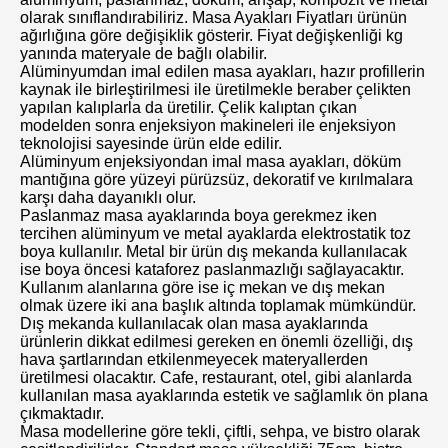
olarak sınıflandırabiliriz. Masa Ayakları Fiyatları ürünün
ağırlığına göre değişiklik gösterir. Fiyat değişkenliği kg
yanında materyale de bağlı olabilir.
Alüminyumdan imal edilen masa ayakları, hazır profillerin
kaynak ile birleştirilmesi ile üretilmekle beraber çelikten
yapılan kalıplarla da üretilir. Çelik kalıptan çıkan
modelden sonra enjeksiyon makineleri ile enjeksiyon
teknolojisi sayesinde ürün elde edilir.
Alüminyum enjeksiyondan imal masa ayakları, döküm
mantığına göre yüzeyi pürüzsüz, dekoratif ve kırılmalara
karşı daha dayanıklı olur.
Paslanmaz masa ayaklarında boya gerekmez iken
tercihen alüminyum ve metal ayaklarda elektrostatik toz
boya kullanılır. Metal bir ürün dış mekanda kullanılacak
ise boya öncesi kataforez paslanmazlığı sağlayacaktır.
Kullanım alanlarına göre ise iç mekan ve dış mekan
olmak üzere iki ana başlık altında toplamak mümkündür.
Dış mekanda kullanılacak olan masa ayaklarında
ürünlerin dikkat edilmesi gereken en önemli özelliği, dış
hava şartlarından etkilenmeyecek materyallerden
üretilmesi olacaktır. Cafe, restaurant, otel, gibi alanlarda
kullanılan masa ayaklarında estetik ve sağlamlık ön plana
çıkmaktadır.
Masa modellerine göre tekli, çiftli, sehpa, ve bistro olarak