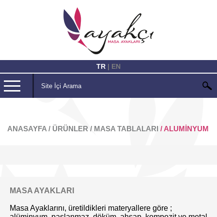
TR
| EN
ANASAYFA
/
ÜRÜNLER
/ MASA TABLALARI
/ ALUMINYUM
MASA AYAKLARI
Masa Ayaklarını, üretildikleri materyallere göre ;
alüminyum, paslanmaz, döküm, ahşap, kompozit ve metal