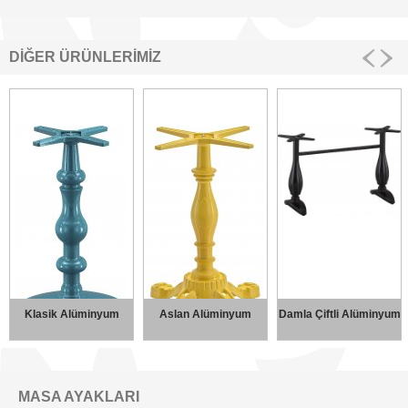
DİĞER ÜRÜNLERİMİZ
Klasik Alüminyum
Aslan Alüminyum
Damla Çiftli Alüminyum
MASA AYAKLARI