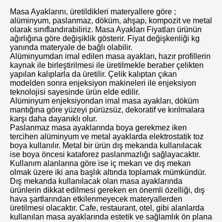
Masa Ayaklarını, üretildikleri materyallere göre ;
alüminyum, paslanmaz, döküm, ahşap, kompozit ve metal
olarak sınıflandırabiliriz. Masa Ayakları Fiyatları ürünün
ağırlığına göre değişiklik gösterir. Fiyat değişkenliği kg
yanında materyale de bağlı olabilir.
Alüminyumdan imal edilen masa ayakları, hazır profillerin
kaynak ile birleştirilmesi ile üretilmekle beraber çelikten
yapılan kalıplarla da üretilir. Çelik kalıptan çıkan
modelden sonra enjeksiyon makineleri ile enjeksiyon
teknolojisi sayesinde ürün elde edilir.
Platin Bistro
Aslan Bistro Döküm
Alüminyum enjeksiyondan imal masa ayakları, döküm
Alumniyum Ayak
Ayak
mantığına göre yüzeyi pürüzsüz, dekoratif ve kırılmalara
karşı daha dayanıklı olur.
Paslanmaz masa ayaklarında boya gerekmez iken
tercihen alüminyum ve metal ayaklarda elektrostatik toz
boya kullanılır. Metal bir ürün dış mekanda kullanılacak
ise boya öncesi kataforez paslanmazlığı sağlayacaktır.
Kullanım alanlarına göre ise iç mekan ve dış mekan
olmak üzere iki ana başlık altında toplamak mümkündür.
Dış mekanda kullanılacak olan masa ayaklarında
ürünlerin dikkat edilmesi gereken en önemli özelliği, dış
hava şartlarından etkilenmeyecek materyallerden
üretilmesi olacaktır. Cafe, restaurant, otel, gibi alanlarda
kullanılan masa ayaklarında estetik ve sağlamlık ön plana