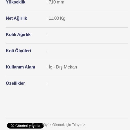
Yükseklik
: 710 mm
Net Ağırlık
: 11,00 Kg
Kolili Ağırlık
:
Koli Ölçüleri
:
Kullanım Alanı
: İç - Dış Mekan
Özellikler
:
Daha Büyük Görmek İçin Tılayınız